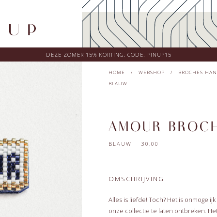
DEZE ZOMER 15% KORTING, CODE: PINUP15
HOME
/
WEBSHOP
/
BROCHES HAN
BLAUW
AMOUR BROC
BLAUW 30,00
OMSCHRIJVING
Alles is liefde! Toch? Het is onmogeli
onze collectie te laten ontbreken. Het 