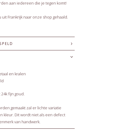
rden aan iedereen die je tegen komt!
 uit Frankrijk naar onze shop gehaald.
 SPELD
metaal en kralen
eld
24k fijn goud.
en gemaakt zal er lichte variatie
n kleur. Dit wordt niet als een defect
kenmerk van handwerk.