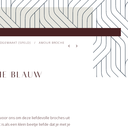
DGEMAAKT [SPELD]
/
AMOUR BROCHE
HE BLAUW
jk voor ons om deze liefdevolle broches uit
is als een klein beetje liefde dat je met je