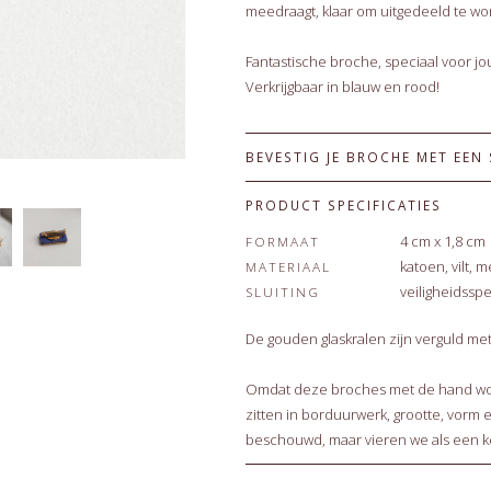
meedraagt, klaar om uitgedeeld te wo
Fantastische broche, speciaal voor jou
Verkrijgbaar in blauw en rood!
BEVESTIG JE BROCHE MET EEN
PRODUCT SPECIFICATIES
4 cm x 1,8 cm
FORMAAT
katoen, vilt, 
MATERIAAL
veiligheidssp
SLUITING
De gouden glaskralen zijn verguld met 
Omdat deze broches met de hand word
zitten in borduurwerk, grootte, vorm e
beschouwd, maar vieren we als een 