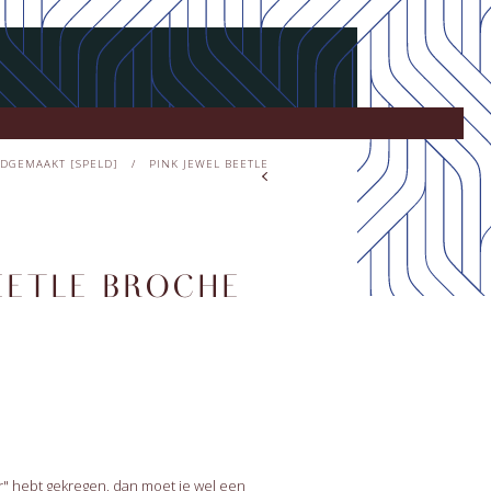
DGEMAAKT [SPELD]
/
PINK JEWEL BEETLE
EETLE BROCHE
er" hebt gekregen, dan moet je wel een