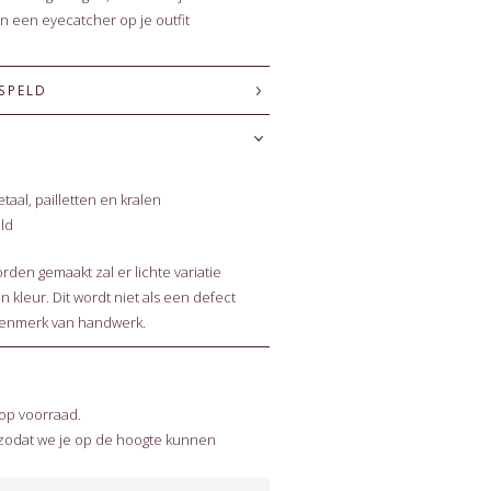
en een eyecatcher op je outfit
 SPELD
etaal, pailletten en kralen
eld
en gemaakt zal er lichte variatie
n kleur. Dit wordt niet als een defect
kenmerk van handwerk.
 op voorraad.
 zodat we je op de hoogte kunnen