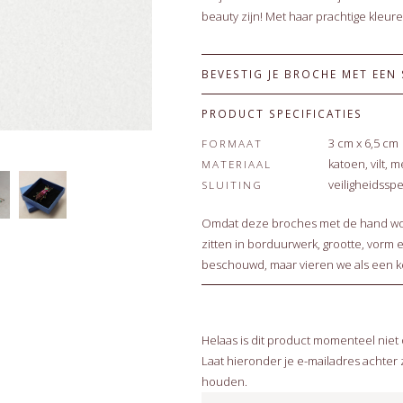
beauty zijn! Met haar prachtige kleur
BEVESTIG JE BROCHE MET EEN
PRODUCT SPECIFICATIES
3 cm x 6,5 cm
FORMAAT
katoen, vilt, m
MATERIAAL
veiligheidssp
SLUITING
Omdat deze broches met de hand word
zitten in borduurwerk, grootte, vorm e
beschouwd, maar vieren we als een 
Helaas is dit product momenteel niet
Laat hieronder je e-mailadres achter
houden.