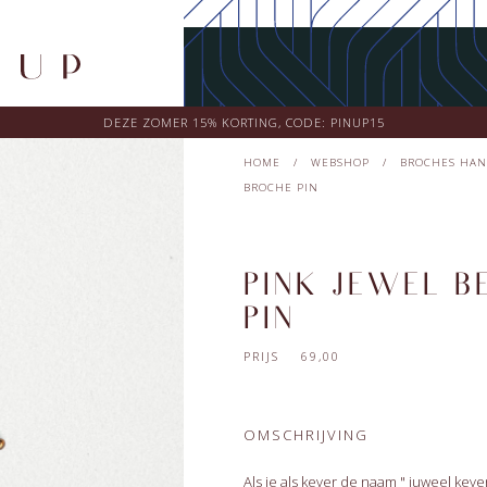
DEZE ZOMER 15% KORTING, CODE: PINUP15
HOME
/
WEBSHOP
/
BROCHES HAN
BROCHE PIN
PINK JEWEL B
PIN
PRIJS 69,00
OMSCHRIJVING
Als je als kever de naam " juweel kev