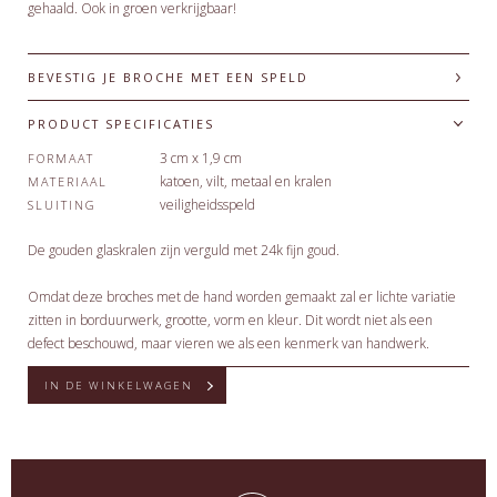
gehaald. Ook in groen verkrijgbaar!
BEVESTIG JE BROCHE MET EEN SPELD
PRODUCT SPECIFICATIES
3 cm x 1,9 cm
FORMAAT
katoen, vilt, metaal en kralen
MATERIAAL
veiligheidsspeld
SLUITING
De gouden glaskralen zijn verguld met 24k fijn goud.
Omdat deze broches met de hand worden gemaakt zal er lichte variatie
zitten in borduurwerk, grootte, vorm en kleur. Dit wordt niet als een
defect beschouwd, maar vieren we als een kenmerk van handwerk.
IN DE WINKELWAGEN