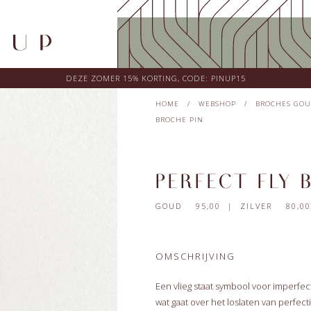
DEZE ZOMER 15% KORTING, CODE: PINUP15
HOME
/
WEBSHOP
/
BROCHES GOU
BROCHE PIN
PERFECT FLY 
GOUD 95,00 | ZILVER 80,00
OMSCHRIJVING
Een vlieg staat symbool voor imperf
wat gaat over het loslaten van perfec