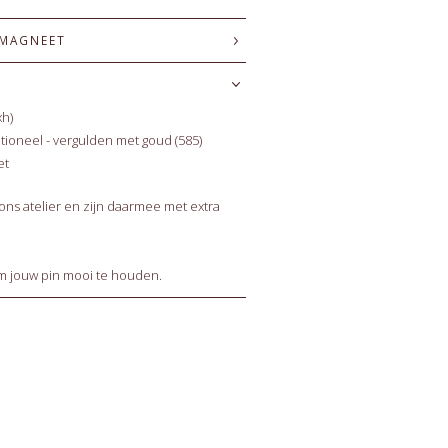
 MAGNEET
xh)
optioneel - vergulden met goud (585)
et
ns atelier en zijn daarmee met extra
 jouw pin mooi te houden.