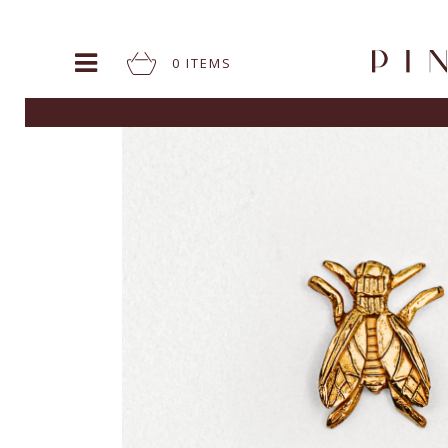
0
ITEM
S