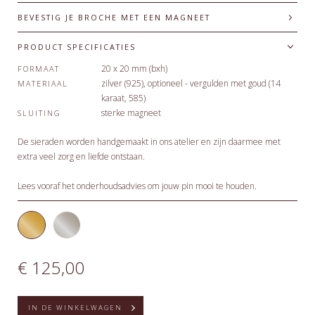
BEVESTIG JE BROCHE MET EEN MAGNEET
PRODUCT SPECIFICATIES
20 x 20 mm (bxh)
FORMAAT
zilver (925), optioneel - vergulden met goud (14
MATERIAAL
karaat, 585)
sterke magneet
SLUITING
De sieraden worden handgemaakt in ons atelier en zijn daarmee met
extra veel zorg en liefde ontstaan.
Lees vooraf het
onderhoudsadvies
om jouw pin mooi te houden.
€ 125,00
IN DE WINKELWAGEN