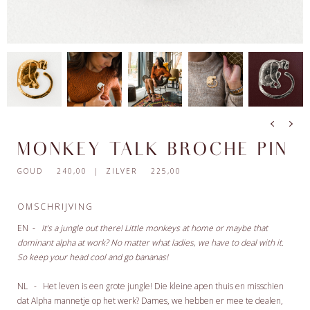
MONKEY TALK BROCHE PIN
GOUD 240,00 | ZILVER 225,00
OMSCHRIJVING
EN -
It’s a jungle out there! Little monkeys at home or maybe that
dominant alpha at work? No matter what ladies, we have to deal with it.
So keep your head cool and go bananas!
NL - Het leven is een grote jungle! Die kleine apen thuis en misschien
dat Alpha mannetje op het werk? Dames, we hebben er mee te dealen,