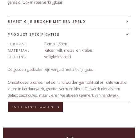
gehaald. Ook in roze verkrijgbaar!
BEVESTIG JE BROCHE MET EEN SPELD
PRODUCT SPECIFICATIES
3 cm x 1,9 cm
FORMAAT
katoen, vilt, metaal en kralen
MATERIAAL
veiligheidsspeld
SLUITING
De gouden glaskralen zijn verguld met 24k fijn goud.
Omdat deze broches met de hand worden gemaakt zal er lichte variatie
zitten in borduurwerk, grootte, vorm en kleur. Dit wordt niet als een
defect beschouwd, maar vieren we als een kenmerk van handwerk.
IN DE WINKELWAGEN