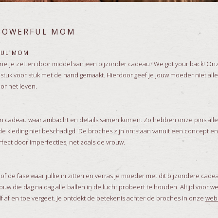
 POWERFUL MOM
FUL MOM
onnetje zetten door middel van een bijzonder cadeau? We got your back! O
stuk voor stuk met de hand gemaakt. Hierdoor geef je jouw moeder niet all
oor het leven.
en cadeau waar ambacht en details samen komen. Zo hebben onze pins all
 de kleding niet beschadigd. De broches zijn ontstaan vanuit een concept e
erfect door imperfecties, net zoals de vrouw.
 of de fase waar jullie in zitten en verras je moeder met dit bijzondere ca
ouw die dag na dag alle ballen in de lucht probeert te houden. Altijd voor wer
lf af en toe vergeet. Je ontdekt de betekenis achter de broches in onze
web