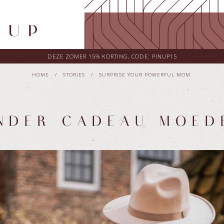
DEZE ZOMER 15% KORTING, CODE: PINUP15
HOME
/
STORIES
/
SURPRISE YOUR POWERFUL MOM
ONDER CADEAU MOED