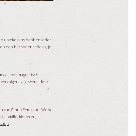
nze unieke pins hebben ieder
een een bijzonder cadeau, je
emaal een magnetisch
n vervolgens afgewerkt door
deau van Pinup Feminine. Welke
k, familie, kinderen,
shop
.