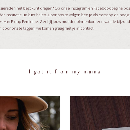
 sieraden het best kunt dragen? Op onze Instagram en Facebook pagina post
r inspiratie uit kunt halen. Door ons te volgen ben je als eerst op de ho
euws van Pinup Feminine. Geef jij jouw moeder binnenkort een van de bijzon
 door ons te taggen, we komen graag met je in contact!
I got it from my mama