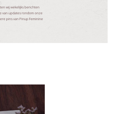
en wij wekelijks berichten
ogte van updates rondom onze
dere pins van Pinup Feminine