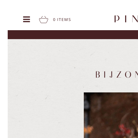
0
ITEM
S
BIJZ