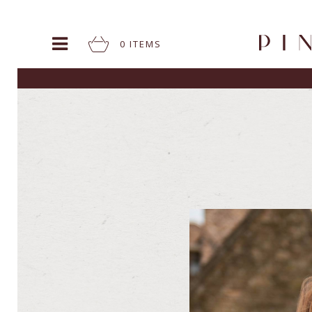
0
ITEM
S