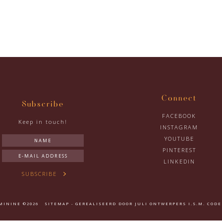
Connect
Subscribe
FACEBOOK
Keep in touch!
INSTAGRAM
YOUTUBE
PINTEREST
LINKEDIN
SUBSCRIBE
EMININE ©2026
SITEMAP
- GEREALISEERD DOOR
JULI ONTWERPERS
I.S.M.
CODE