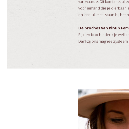
van waarde. Dit komt niet all
voor iemand die je dierbaar i
en laat jullie stil staan bij h
De broches van Pinup Fem
Bij een broche denk je welli
Dankzij ons magneetsysteem bli