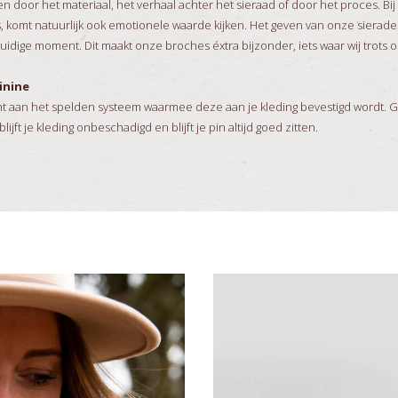
een door het materiaal, het verhaal achter het sieraad of door het proces. B
s, komt natuurlijk ook emotionele waarde kijken. Het geven van onze sierad
et huidige moment. Dit maakt onze broches éxtra bijzonder, iets waar wij trots o
inine
cht aan het spelden systeem waarmee deze aan je kleding bevestigd wordt. 
jft je kleding onbeschadigd en blijft je pin altijd goed zitten.