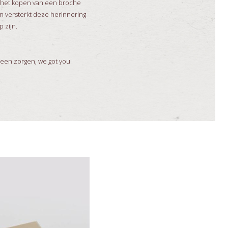
ij het kopen van een broche
en versterkt deze herinnering
p zijn.
Geen zorgen, we got you!